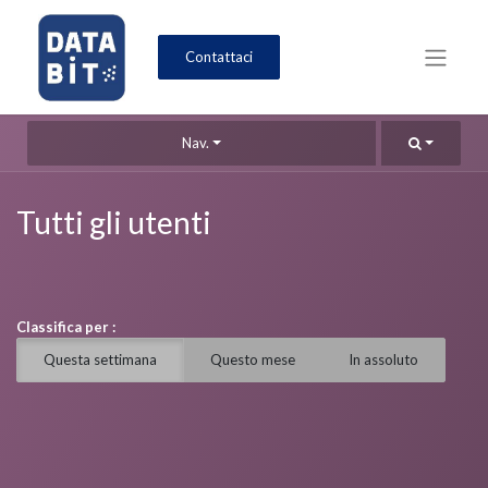
Contattaci
Nav.
Tutti gli utenti
Classifica per :
Questa settimana
Questo mese
In assoluto