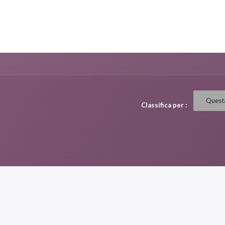
0
stenza
Appuntamento
Quest
Classifica per :