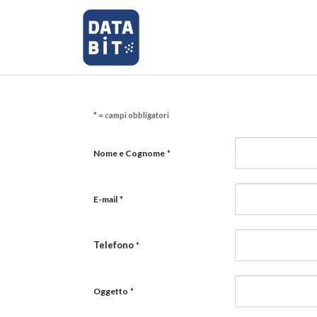
Home
Shop
Richiedi Assi
* = campi obbligatori
Nome e Cognome
*
E-mail
*
Telefono
*
Oggetto
*